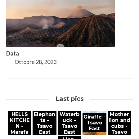
Data
Ottobre 28, 2023
Last pics
HELLS
Elephan
Waterb
Mother
Giraffe -
KITCHE
ts -
uck -
lion and
Tsavo
N -
Tsavo
Tsavo
cubs -
East
Marafa
East
East
Tsavo
East